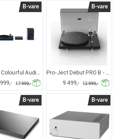
Pro-Ject Colourful Audio System E - blå
Pro-Ject Debut PRO B - sort silkematt
999,-
9 499,-
17 999,-
12 999,-