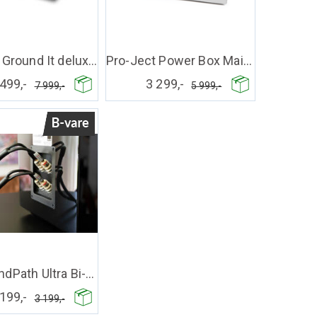
Pro-Ject Ground It deluxe 3 - DEMOVARE
Pro-Ject Power Box Maia DS2 -sølv B-vare
499,-
3 299,-
7 999,-
5 999,-
SVS SoundPath Ultra Bi-Wire høytt. kabel
199,-
3 199,-