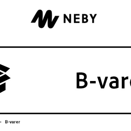
>
B-varer