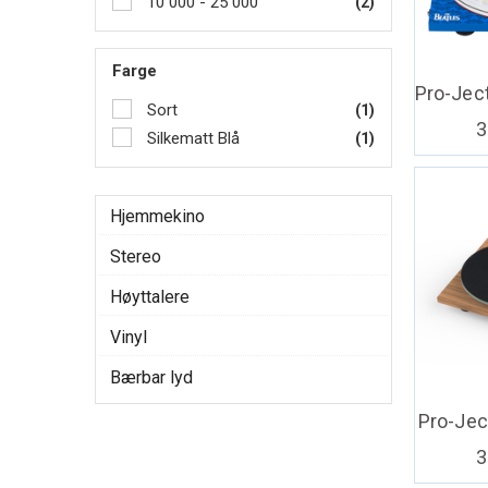
10 000 - 25 000
(2)
Farge
Sort
(1)
3
Silkematt Blå
(1)
Hjemmekino
Stereo
Høyttalere
Vinyl
Bærbar lyd
Pro-Jec
3