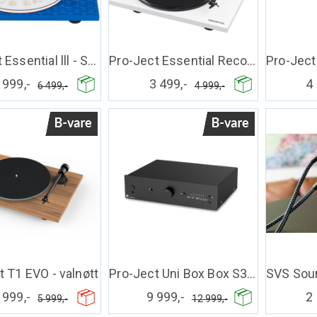
Pro-Ject Essential lll - Sgt. Pep DEMO
Pro-Ject Essential Recordmaster
 999,-
3 499,-
4 
6 499,-
4 999,-
t T1 EVO - valnøtt
Pro-Ject Uni Box Box S3 - sort
 999,-
9 999,-
2 
5 999,-
12 999,-