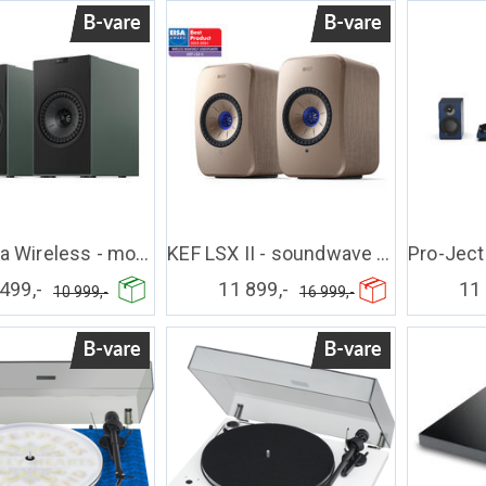
KEF Coda Wireless - moss green - B-vare
KEF LSX II - soundwave B-vare
 499,-
11 899,-
11 
10 999,-
16 999,-