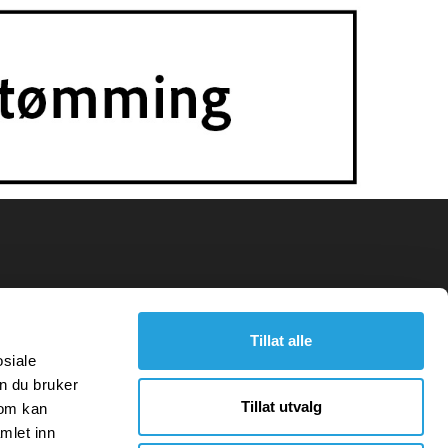
Tillat alle
osiale
n du bruker
Tillat utvalg
som kan
mlet inn