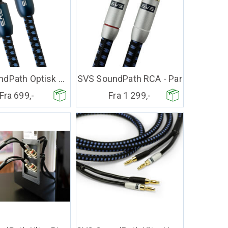
SVS SoundPath Optisk Kabel
SVS SoundPath RCA - Par
Fra 699,-
Fra 1 299,-