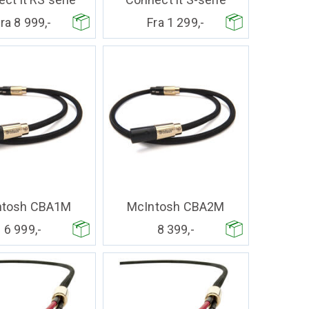
ra 8 999,-
Fra 1 299,-
ntosh CBA1M
McIntosh CBA2M
6 999,-
8 399,-