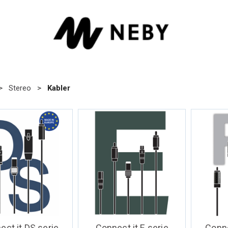
>
Stereo
>
Kabler
ect it DS serie
Connect it E serie
Conne