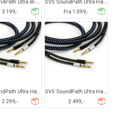
SVS SoundPath Ultra Bi-Wire høytt. kabel
SVS SoundPath Ultra Høyttalerkabel
3 199,-
Fra 1 099,-
SVS SoundPath Ultra Høyttalerkabel -45ft
SVS SoundPath Ultra Høyttalerkabel -50ft
2 299,-
2 499,-