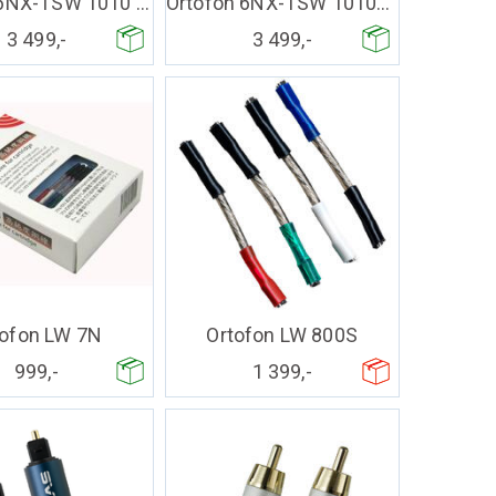
Ortofon 6NX-TSW 1010 L RCA-5P L
Ortofon 6NX-TSW 1010R RCA-RCA
3 499,-
3 499,-
tofon LW 7N
Ortofon LW 800S
999,-
1 399,-