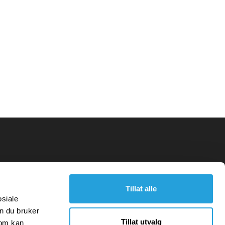
Tillat alle
osiale
n du bruker
Tillat utvalg
som kan