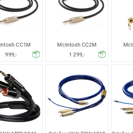
Intosh CC1M
McIntosh CC2M
McI
999,-
1 299,-