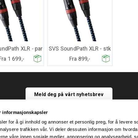
ndPath XLR - par
SVS SoundPath XLR - stk
Fra 1 699,-
Fra 899,-
Meld deg på vårt nyhetsbrev
r informasjonskapsler
er for å gi innhold og annonser et personlig preg, for å levere s
nalysere trafikken vår. Vi deler dessuten informasjon om hvorda
nerne våre innen sosiale medier, annonsering og analysearbeid, 