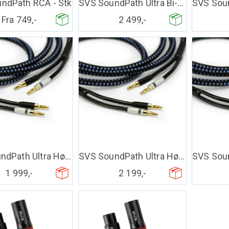
ndPath RCA - Stk
SVS SoundPath Ultra Bi-Wire høytt. kabel
Fra 749,-
2 499,-
SVS SoundPath Ultra Høyttalerkabel -35ft
SVS SoundPath Ultra Høyttalerkabel -40ft
1 999,-
2 199,-