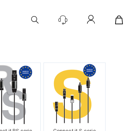
Logg inn
ct it RS serie
Connect it S-serie