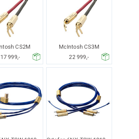
ntosh CS2M
McIntosh CS3M
17 999,-
22 999,-