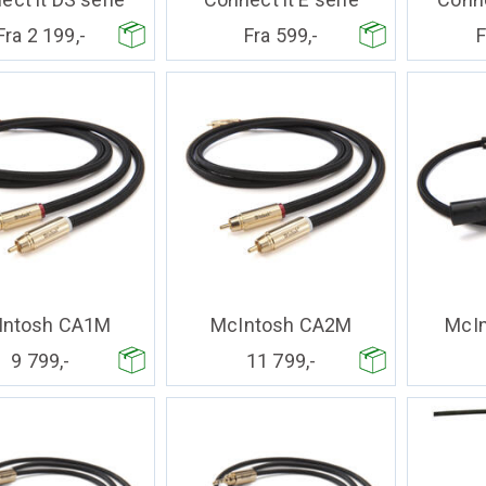
Fra 2 199,-
Fra 599,-
F
Intosh CA1M
McIntosh CA2M
McI
9 799,-
11 799,-