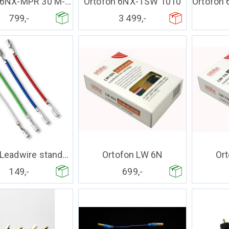
Ortofon 6NX-MPR 30 M-M
Ortofon 6NX-TSW 1010
799,-
3 499,-
Ortofon Leadwire standard
Ortofon LW 6N
Or
149,-
699,-