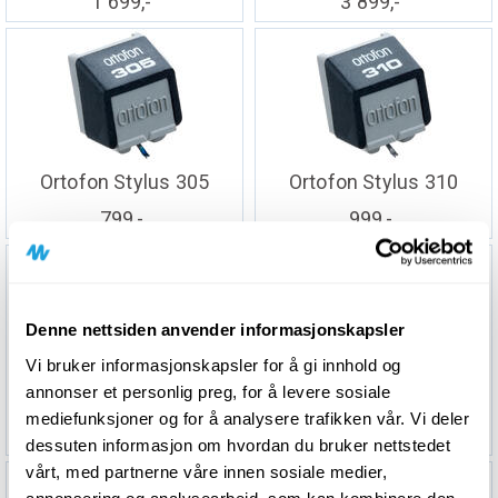
1 699,-
3 899,-
Ortofon Stylus 305
Ortofon Stylus 310
799,-
999,-
Denne nettsiden anvender informasjonskapsler
Vi bruker informasjonskapsler for å gi innhold og
annonser et personlig preg, for å levere sosiale
Ortofon Stylus 3E
Ortofon Stylus 40
mediefunksjoner og for å analysere trafikken vår. Vi deler
899,-
6 999,-
dessuten informasjon om hvordan du bruker nettstedet
vårt, med partnerne våre innen sosiale medier,