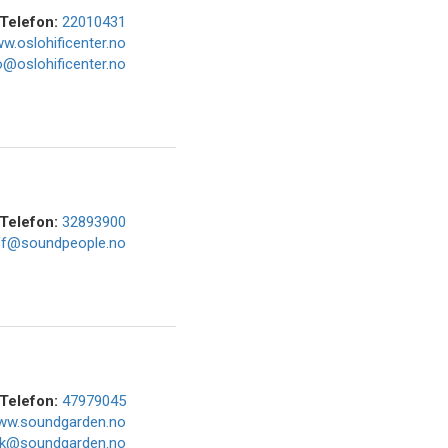
Telefon:
22010431
w.oslohificenter.no
o@oslohificenter.no
Telefon:
32893900
ff@soundpeople.no
Telefon:
47979045
ww.soundgarden.no
ikk@soundgarden.no