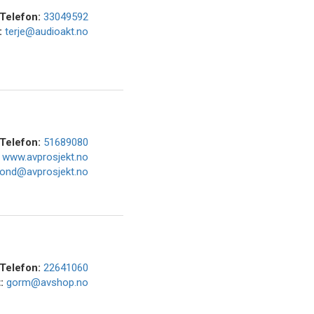
Telefon:
33049592
:
terje@audioakt.no
Telefon:
51689080
:
www.avprosjekt.no
rond@avprosjekt.no
Telefon:
22641060
t:
gorm@avshop.no