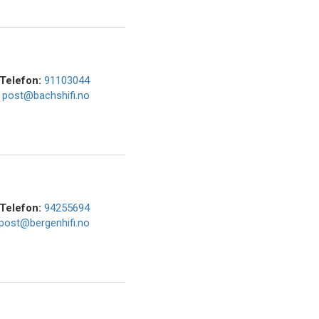
Telefon:
91103044
:
post@bachshifi.no
Telefon:
94255694
post@bergenhifi.no