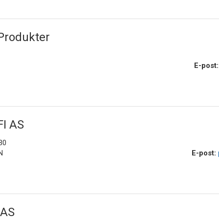
Produkter
E-post
I AS
30
N
E-post:
 AS