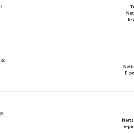
57
T
Net
E-
23c
Nett
E-po
55
Netts
E-po