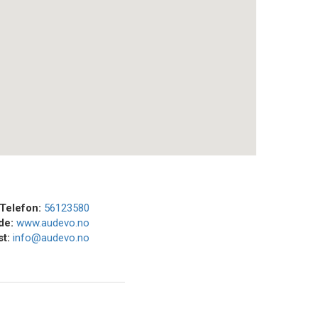
Telefon:
56123580
ide:
www.audevo.no
st:
info@audevo.no