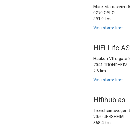
Munkedamsveien 
0270 OSLO
391.9 km
Vis i større kart
HiFi Life AS
Haakon Vll`s gate 
7041 TRONDHEIM
2.6 km
Vis i større kart
Hifihub as
Trondheimsvegen 
2050 JESSHEIM
368.4 km