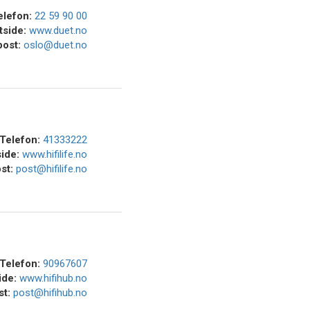
elefon:
22 59 90 00
tside:
www.duet.no
post:
oslo@duet.no
Telefon:
41333222
side:
www.hifilife.no
st:
post@hifilife.no
Telefon:
90967607
ide:
www.hifihub.no
st:
post@hifihub.no