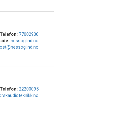
Telefon:
77002900
side:
nessoglind.no
ost@nessoglind.no
Telefon:
22200095
rskaudioteknikk.no