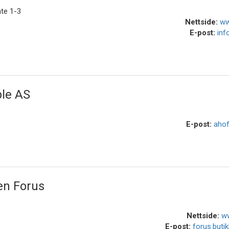
te 1-3
Nettside:
ww
E-post:
inf
le AS
E-post:
aho
n Forus
Nettside:
w
E-post:
forus.but