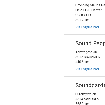
Dronning Mauds Ga
Oslo Hi-Fi Center
0250 OSLO
391.7 km
Vis i større kart
Sound Peop
Tomtegata 30
3012 DRAMMEN
410.6 km
Vis i større kart
Soundgarde
Luramyrveien 1
4313 SANDNES
565.3 km